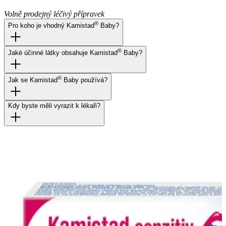
Volně prodejný léčivý přípravek
®
Pro koho je vhodný Kamistad
Baby?
®
Jaké účinné látky obsahuje Kamistad
Baby?
®
Jak se Kamistad
Baby používá?
Kdy byste měli vyrazit k lékaři?