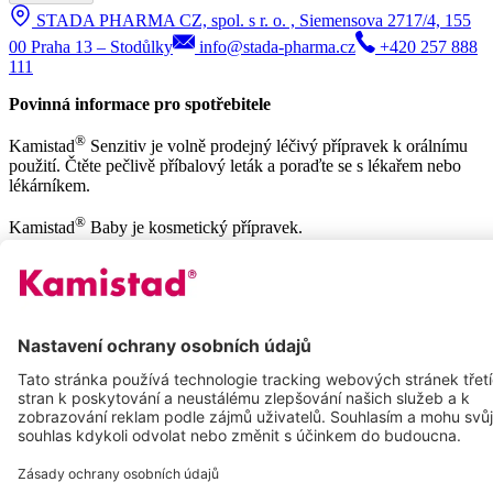
STADA PHARMA CZ, spol. s r. o. , Siemensova 2717/4, 155
00 Praha 13 – Stodůlky
info@stada-pharma.cz
+420 257 888
111
Povinná informace pro spotřebitele
®
Kamistad
Senzitiv je volně prodejný léčivý přípravek k orálnímu
použití. Čtěte pečlivě příbalový leták a poraďte se s lékařem nebo
lékárníkem.
®
Kamistad
Baby je kosmetický přípravek.
Podminky pouziti
Zasady ochrany osobnich udaju
®
Copyright
STADA 2026