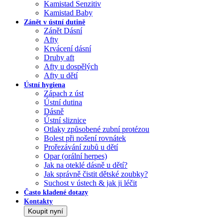
Kamistad Senzitiv
Kamistad Baby
Zánět v ústní dutině
Zánět Dásní
Afty
Krvácení dásní
Druhy aft
Afty u dospělých
Afty u dětí
Ústní hygiena
Zápach z úst
Ústní dutina
Dásně
Ústní sliznice
Otlaky způsobené zubní protézou
Bolest při nošení rovnátek
Prořezávání zubů u dětí
Opar (orální herpes)
Jak na oteklé dásně u dětí?
Jak správně čistit dětské zoubky?
Suchost v ústech & jak ji léčit
Často kladené dotazy
Kontakty
Koupit nyní