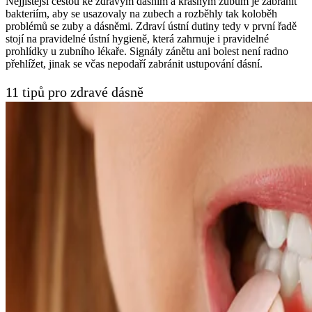
Nejjistější cestou ke zdravým dásním a krásným zubům je zabránit
bakteriím, aby se usazovaly na zubech a rozběhly tak koloběh
problémů se zuby a dásněmi. Zdraví ústní dutiny tedy v první řadě
stojí na pravidelné ústní hygieně, která zahrnuje i pravidelné
prohlídky u zubního lékaře. Signály zánětu ani bolest není radno
přehlížet, jinak se včas nepodaří zabránit ustupování dásní.
11 tipů pro zdravé dásně