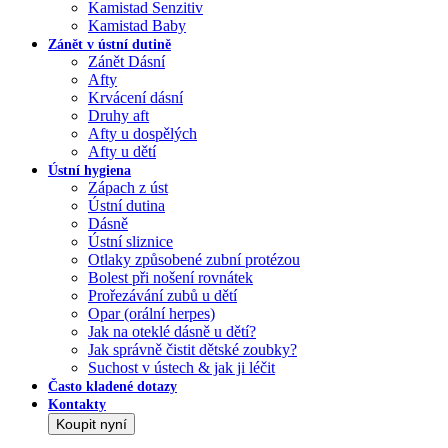
Kamistad Senzitiv
Kamistad Baby
Zánět v ústní dutině
Zánět Dásní
Afty
Krvácení dásní
Druhy aft
Afty u dospělých
Afty u dětí
Ústní hygiena
Zápach z úst
Ústní dutina
Dásně
Ústní sliznice
Otlaky způsobené zubní protézou
Bolest při nošení rovnátek
Prořezávání zubů u dětí
Opar (orální herpes)
Jak na oteklé dásně u dětí?
Jak správně čistit dětské zoubky?
Suchost v ústech & jak ji léčit
Často kladené dotazy
Kontakty
Koupit nyní