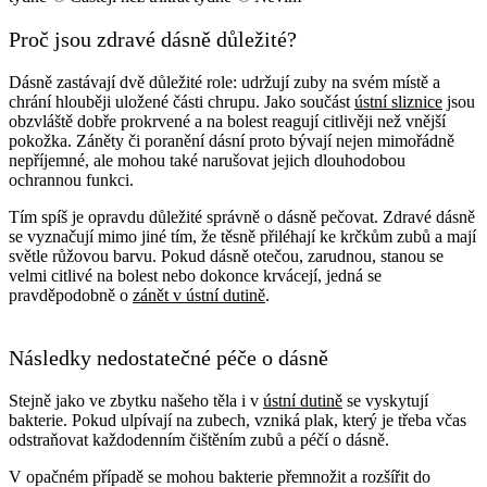
Proč jsou zdravé dásně důležité?
Dásně zastávají dvě důležité role: udržují zuby na svém místě a
chrání hlouběji uložené části chrupu. Jako součást
ústní sliznice
jsou
obzvláště dobře prokrvené a na bolest reagují citlivěji než vnější
pokožka. Záněty či poranění dásní proto bývají nejen mimořádně
nepříjemné, ale mohou také narušovat jejich dlouhodobou
ochrannou funkci.
Tím spíš je opravdu důležité správně o dásně pečovat. Zdravé dásně
se vyznačují mimo jiné tím, že těsně přiléhají ke krčkům zubů a mají
světle růžovou barvu. Pokud dásně otečou, zarudnou, stanou se
velmi citlivé na bolest nebo dokonce krvácejí, jedná se
pravděpodobně o
zánět v ústní dutině
.
Následky nedostatečné péče o dásně
Stejně jako ve zbytku našeho těla i v
ústní dutině
se vyskytují
bakterie. Pokud ulpívají na zubech, vzniká plak, který je třeba včas
odstraňovat každodenním čištěním zubů a péčí o dásně.
V opačném případě se mohou bakterie přemnožit a rozšířit do