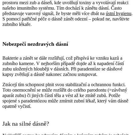
prostoru mezi zub a dáseň, kde uvolňují toxiny a vyvolávají reakci
našeho imunitního systému. Tím dochází k zánětu dásní. Často
představuje varovný signál, že byste měli více dbát na
ústní hygienu
.
S pomocí patřičné péče o dásně zánět odezní – pokud ne, navštivte
zubního lékaře.
Nebezpečí nezdravých dásní
Bakterie a zánět se dále rozšiřují, což přispívá ke vzniku kazů a
zubního kamene. V nejhorším případě dojde až k napadení částí
zubu uložených hlouběji v dásních. Při paradentóze se dásňové
kapsy zvětšují a dásně nakonec začnou ustupovat.
Ztrácejí tím schopnost plnit svou stabilizační a ochrannou funkci.
Toto onemocnění se může rozšířit do celého parodontu (=závěsný
aparát zubu)
či jiných částí těla a vést až ke ztrátě zubů. Potíže
spojené s paradentózou může zmírnit zubní lékař, který vám dásně
opatrně vyčistí.
Jak na silné dásně?