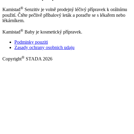
®
Kamistad
Senzitiv je volně prodejný léčivý přípravek k orálnímu
použití. Čtěte pečlivě příbalový leták a poraďte se s lékařem nebo
lékárníkem.
®
Kamistad
Baby je kosmetický přípravek.
Podminky pouziti
Zasady ochrany osobnich udaju
®
Copyright
STADA 2026