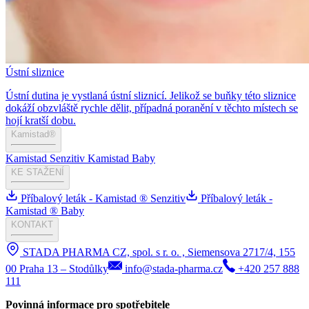
Ústní sliznice
Ústní dutina je vystlaná ústní sliznicí. Jelikož se buňky této sliznice
dokáží obzvláště rychle dělit, případná poranění v těchto místech se
hojí kratší dobu.
Kamistad®
Kamistad Senzitiv
Kamistad Baby
KE STAŽENÍ
Příbalový leták - Kamistad ® Senzitiv
Příbalový leták -
Kamistad ® Baby
KONTAKT
STADA PHARMA CZ, spol. s r. o. , Siemensova 2717/4, 155
00 Praha 13 – Stodůlky
info@stada-pharma.cz
+420 257 888
111
Povinná informace pro spotřebitele