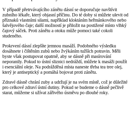
V případě přetrvávajícího zánětu dásní se doporučuje navštívit
zubního lékaře, který objasní příčinu. Do té doby si můžete ulevit od
příznaků vlastními silami, například kloktáním heřmánkového nebo
šalvějového čaje; další možností je přiložit na postižené místo vlhký
čajový sáček. Proti zánětu a otoku může pomoci také cokoli
studeného.
Prokrvení dásní zlepšíte jemnou masáží. Podobného výsledku
dosáhnete i čištěním zubů nebo žvýkáním tužších potravin. Měli
byste však postupovat opatrně, aby se dásně při masírování
neporanily. Pokud to ústní sliznici nedráždí, můžete k masáži použít
i esenciální oleje. Na podrážděná místa naneste třeba tea tree olej,
který je antiseptický a pomáhá bojovat proti zánětu.
Zdravé dásně chrání zuby a udržují je na svém místě, což je důležité
pro celkové zdraví ústní dutiny. Pokud se budeme o dásně pečlivě
starat, můžeme si užívat zářivého úsměvu po dlouhé roky.