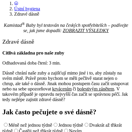
Ústní hygiena
Zdravé dásně
®
Kamistad
Baby byl testován na českých spotřebitelích – podívejte
se, jak jsme dopadli:
ZOBRAZIT VÝSLEDKY
Zdravé dásně
Citlivá základna pro naše zuby
Odhadovaná doba čtení: 3 min.
Dásně chrání naše zuby a zajišťují mimo jiné i to, aby zůstaly na
svém místě. Právě proto bychom se měli pečlivě starat nejen o
chrup, ale také o dásně. Jinak mohou postupem času začít ustupovat
nebo na sebe upozorňovat
krvácením
či
bolestivým zánětem
. V
takovém případě je opravdu nejvyšší čas začít se správnou péčí. Jak
tedy nejlépe zajistit zdravé dásně?
Jak často pečujete o své dásně?
Méně než jednou týdně
Jednou týdně
Dvakrát až třikrát
týdně
Častěji než třikrát týdně
Nevím