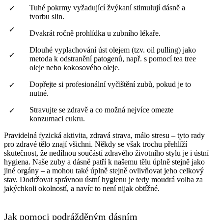
Tuhé pokrmy vyžadující žvýkaní stimulují dásně a
tvorbu slin.
Dvakrát ročně prohlídka u zubního lékaře.
Dlouhé vyplachování úst olejem (tzv. oil pulling) jako
metoda k odstranění patogenů, např. s pomocí tea tree
oleje nebo kokosového oleje.
Dopřejte si profesionální vyčištění zubů, pokud je to
nutné.
Stravujte se zdravě a co možná nejvíce omezte
konzumaci cukru.
Pravidelná fyzická aktivita, zdravá strava, málo stresu – tyto rady
pro zdravé tělo znají všichni. Někdy se však trochu přehlíží
skutečnost, že nedílnou součástí zdravého životního stylu je i ústní
hygiena. Naše zuby a dásně patří k našemu tělu úplně stejně jako
jiné orgány – a mohou také úplně stejně ovlivňovat jeho celkový
stav. Dodržovat správnou ústní hygienu je tedy moudrá volba za
jakýchkoli okolností, a navíc to není nijak obtížné.
Jak pomoci podrážděným dásním