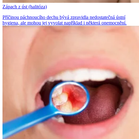
Zápach z úst (halitóza)
Příčinou páchnoucího dechu bývá zpravidla nedostatečná ústní
hygiena, ale mohou jej vyvolat například i některá onemocnění.