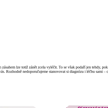
zásahem lze totiž zánět zcela vyléčit. To se však podaří jen tehdy, po
o vás. Rozhodně nedoporučujeme stanovovat si diagnózu i léčbu sami – o