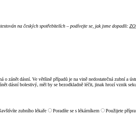
testován na českých spotřebitelích – podívejte se, jak jsme dopadli:
ZO
ná o zánět dásní. Ve většině případů je na vině nedostatečná zubní a ús
nět dásní bolestivý, měl by se bezodkladně léčit, jinak hrozí vznik s
avštívíte zubního lékaře
Poradíte se s lékárníkem
Použijete přípr