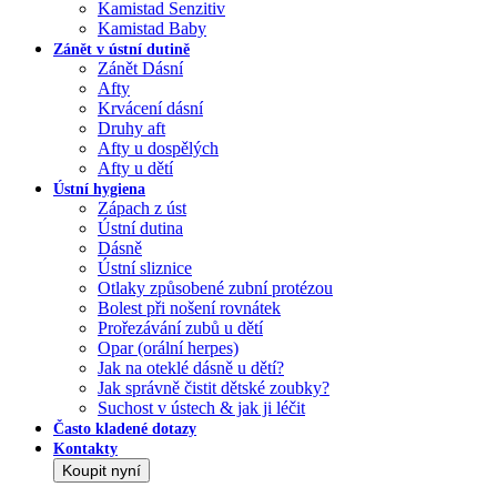
Kamistad Senzitiv
Kamistad Baby
Zánět v ústní dutině
Zánět Dásní
Afty
Krvácení dásní
Druhy aft
Afty u dospělých
Afty u dětí
Ústní hygiena
Zápach z úst
Ústní dutina
Dásně
Ústní sliznice
Otlaky způsobené zubní protézou
Bolest při nošení rovnátek
Prořezávání zubů u dětí
Opar (orální herpes)
Jak na oteklé dásně u dětí?
Jak správně čistit dětské zoubky?
Suchost v ústech & jak ji léčit
Často kladené dotazy
Kontakty
Koupit nyní