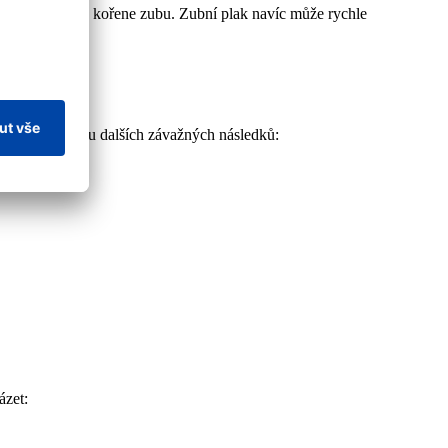
obnažení krčku a kořene zubu. Zubní plak navíc může rychle
případně vzniku dalších závažných následků:
ázet: