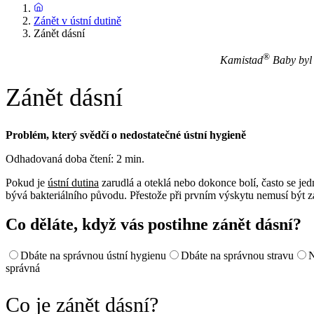
Zánět v ústní dutině
Zánět dásní
®
Kamistad
Baby byl 
Zánět dásní
Problém, který svědčí o nedostatečné ústní hygieně
Odhadovaná doba čtení: 2 min.
Pokud je
ústní dutina
zarudlá a oteklá nebo dokonce bolí, často se jed
bývá bakteriálního původu. Přestože při prvním výskytu nemusí být zá
Co děláte, když vás postihne zánět dásní?
Dbáte na správnou ústní hygienu
Dbáte na správnou stravu
N
správná
Co je zánět dásní?