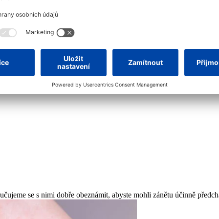
avštívit zubního lékaře. Bez náležité léčby by totiž mohlo dojít až k 
uze zubní lékař.
neléčí?
á totiž předcházet zánětu dásní, jeho rozvoji až do chronické formy, 
ručujeme se s nimi dobře obeznámit, abyste mohli zánětu účinně předch