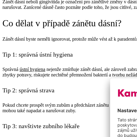
Zánět dásní neboli gingivitida je označení pro zánětlivé změny v dásn
narušovat. Zanícené dásně často poznáte podle toho, že jsou citlivé, za
Co dělat v případě zánětu dásní?
Zánět dásní byste neměli ignorovat, protože může vést až k paradentó
Tip 1: správná ústní hygiena
Správná
ústní hygiena
nejenže zmírňuje zánět dásní, ale zároveň zabra
zbytky potravy, riskujete nechtěné přemnožení bakterií a tvorbu nežá
Tip 2: správná strava
Pokud chcete prospět svým zubům a předcházet zánětu dásní, měli byste
mohou také napadat a narušovat zuby.
Tip 3: navštivte zubního lékaře