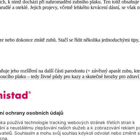
ích, k nimž dochází při nahromadění zubního plaku. Ten totiž obsahuje b
rudlé a oteklé. Jejich projevy, včetně lehkého krvácení dásní, se však ne
ze nebo dokonce ztrátě zubů. Stačí se řídit několika jednoduchými tipy,
ňuje jeho rozšíření na další části parodontu (= závěsný aparát zubu, kt
doucího plaku – tedy živné půdy pro kazy a skutečné hrozby pro zdraví
 si dopřávat sladké pokrmy pouze příležitostně a střídmě. To platí jak 