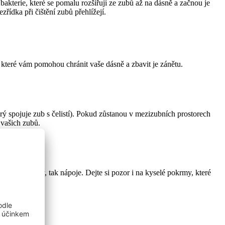
akterie, které se pomalu rozšiřují ze zubů až na dásně a začnou je
zřídka při čištění zubů přehlížejí.
 které vám pomohou chránit vaše dásně a zbavit je zánětu.
erý spojuje zub s čelistí). Pokud zůstanou v mezizubních prostorech
 vašich zubů.
pro potraviny, tak nápoje. Dejte si pozor i na kyselé pokrmy, které