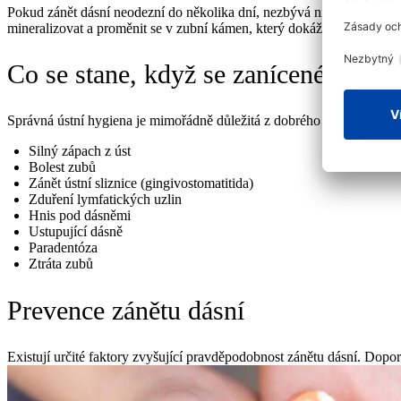
Pokud zánět dásní neodezní do několika dní, nezbývá nic jiného než n
mineralizovat a proměnit se v zubní kámen, který dokáže odstranit po
Co se stane, když se zanícené dásně 
Správná ústní hygiena je mimořádně důležitá z dobrého důvodu. Pomáh
Silný zápach z úst
Bolest zubů
Zánět ústní sliznice (gingivostomatitida)
Zduření lymfatických uzlin
Hnis pod dásněmi
Ustupující dásně
Paradentóza
Ztráta zubů
Prevence zánětu dásní
Existují určité faktory zvyšující pravděpodobnost zánětu dásní. Dopo