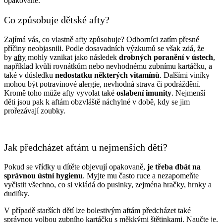
opakovaně.
Co způsobuje dětské afty?
Zajímá vás, co vlastně afty způsobuje? Odborníci zatím přesné
příčiny neobjasnili. Podle dosavadních výzkumů se však zdá, že
by
afty
mohly vznikat jako následek
drobných poranění v ústech
,
například kvůli rovnátkům nebo nevhodnému zubnímu kartáčku, a
také v důsledku
nedostatku některých vitamínů
. Dalšími viníky
mohou být potravinové alergie, nevhodná strava či podráždění.
Kromě toho může afty vyvolat také
oslabení imunity
. Nejmenší
děti jsou pak k aftám obzvláště náchylné v době, kdy se jim
prořezávají zoubky.
Jak předcházet aftám u nejmenších dětí?
Pokud se vřídky u dítěte objevují opakovaně,
je třeba dbát na
správnou ústní hygienu
. Myjte mu často ruce a nezapomeňte
vyčistit všechno, co si vkládá do pusinky, zejména hračky, hrnky a
dudlíky.
V případě starších dětí lze bolestivým aftám předcházet také
správnou volbou zubního kartáčku s měkkými štětinkami. Naučte je,