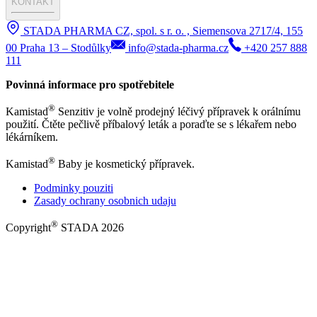
KONTAKT
STADA PHARMA CZ, spol. s r. o. , Siemensova 2717/4, 155
00 Praha 13 – Stodůlky
info@stada-pharma.cz
+420 257 888
111
Povinná informace pro spotřebitele
®
Kamistad
Senzitiv je volně prodejný léčivý přípravek k orálnímu
použití. Čtěte pečlivě příbalový leták a poraďte se s lékařem nebo
lékárníkem.
®
Kamistad
Baby je kosmetický přípravek.
Podminky pouziti
Zasady ochrany osobnich udaju
®
Copyright
STADA 2026