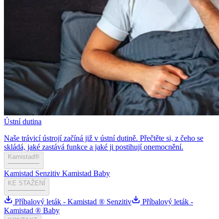
Ústní dutina
Naše trávicí ústrojí začíná již v ústní dutině. Přečtěte si, z čeho se
skládá, jaké zastává funkce a jaké ji postihují onemocnění.
Kamistad®
Kamistad Senzitiv
Kamistad Baby
KE STAŽENÍ
Příbalový leták - Kamistad ® Senzitiv
Příbalový leták -
Kamistad ® Baby