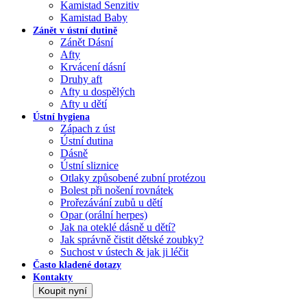
Kamistad Senzitiv
Kamistad Baby
Zánět v ústní dutině
Zánět Dásní
Afty
Krvácení dásní
Druhy aft
Afty u dospělých
Afty u dětí
Ústní hygiena
Zápach z úst
Ústní dutina
Dásně
Ústní sliznice
Otlaky způsobené zubní protézou
Bolest při nošení rovnátek
Prořezávání zubů u dětí
Opar (orální herpes)
Jak na oteklé dásně u dětí?
Jak správně čistit dětské zoubky?
Suchost v ústech & jak ji léčit
Často kladené dotazy
Kontakty
Koupit nyní