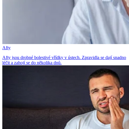
Afty
Afty jsou drobné bolestivé vřídky v ústech. Zpravidla se dají snadno
léčit a zahojí se do několika dnů.