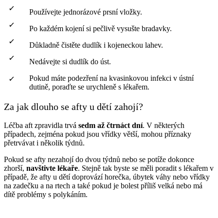
Používejte jednorázové prsní vložky.
Po každém kojení si pečlivě vysušte bradavky.
Důkladně čistěte dudlík i kojeneckou lahev.
Nedávejte si dudlík do úst.
Pokud máte podezření na kvasinkovou infekci v ústní
dutině, poraďte se urychleně s lékařem.
Za jak dlouho se afty u dětí zahojí?
Léčba aft zpravidla trvá
sedm až čtrnáct dní
. V některých
případech, zejména pokud jsou vřídky větší, mohou příznaky
přetrvávat i několik týdnů.
Pokud se afty nezahojí do dvou týdnů nebo se potíže dokonce
zhorší,
navštivte lékaře
. Stejně tak byste se měli poradit s lékařem v
případě, že afty u dětí doprovází horečka, úbytek váhy nebo vřídky
na zadečku a na rtech a také pokud je bolest příliš velká nebo má
dítě problémy s polykáním.