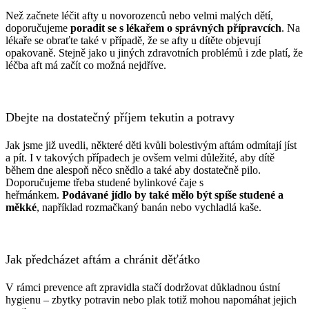
Než začnete léčit afty u novorozenců nebo velmi malých dětí,
doporučujeme
poradit se s lékařem o správných přípravcích
. Na
lékaře se obraťte také v případě, že se afty u dítěte objevují
opakovaně. Stejně jako u jiných zdravotních problémů i zde platí, že
léčba aft má začít co možná nejdříve.
Dbejte na dostatečný příjem tekutin a potravy
Jak jsme již uvedli, některé děti kvůli bolestivým aftám odmítají jíst
a pít. I v takových případech je ovšem velmi důležité, aby dítě
během dne alespoň něco snědlo a také aby dostatečně pilo.
Doporučujeme třeba studené bylinkové čaje s
heřmánkem.
Podávané jídlo by také mělo být spíše studené a
měkké
, například rozmačkaný banán nebo vychladlá kaše.
Jak předcházet aftám a chránit děťátko
V rámci prevence aft zpravidla stačí dodržovat důkladnou ústní
hygienu – zbytky potravin nebo plak totiž mohou napomáhat jejich