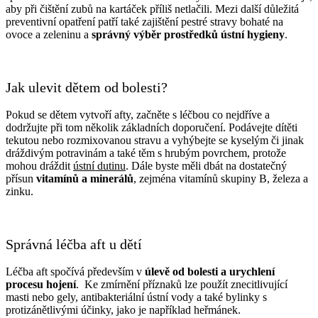
aby při čištění zubů na kartáček příliš netlačili. Mezi další důležitá
preventivní opatření patří také zajištění pestré stravy bohaté na
ovoce a zeleninu a
správný výběr prostředků ústní hygieny
.
Jak ulevit dětem od bolesti?
Pokud se dětem vytvoří afty, začněte s léčbou co nejdříve a
dodržujte při tom několik základních doporučení. Podávejte dítěti
tekutou nebo rozmixovanou stravu a vyhýbejte se kyselým či jinak
dráždivým potravinám a také těm s hrubým povrchem, protože
mohou dráždit
ústní dutinu
. Dále byste měli dbát na dostatečný
přísun
vitamínů a minerálů
, zejména vitamínů skupiny B, železa a
zinku.
Správná léčba aft u dětí
Léčba aft spočívá především v
úlevě od bolesti a urychlení
procesu hojení
. Ke zmírnění příznaků lze použít znecitlivující
masti nebo gely, antibakteriální ústní vody a také bylinky s
protizánětlivými účinky, jako je například heřmánek.