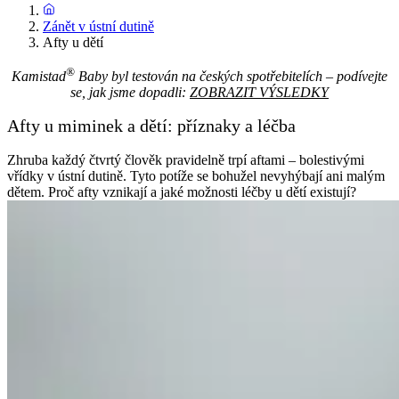
Zánět v ústní dutině
Afty u dětí
®
Kamistad
Baby byl testován na českých spotřebitelích – podívejte
se, jak jsme dopadli:
ZOBRAZIT VÝSLEDKY
Afty u miminek a dětí: příznaky a léčba
Zhruba každý čtvrtý člověk pravidelně trpí aftami – bolestivými
vřídky v ústní dutině. Tyto potíže se bohužel nevyhýbají ani malým
dětem. Proč afty vznikají a jaké možnosti léčby u dětí existují?