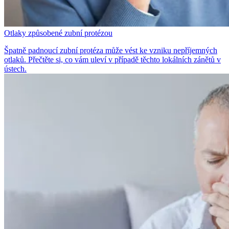
Otlaky způsobené zubní protézou
Špatně padnoucí zubní protéza může vést ke vzniku nepříjemných
otlaků. Přečtěte si, co vám uleví v případě těchto lokálních zánětů v
ústech.